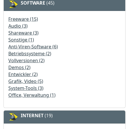
plattformübergreifend einsetzbar und läuft unter
SOFTWARE
(45)
Windows, macOS, Linux sowie weiteren Systemen.
Voraussetzung ist lediglich eine installierte Java-
Freeware (15)
Umgebung.
Audio (3)
Shareware (3)
Sonstige (1)
Anti-Viren-Software (6)
Betriebssysteme (2)
Vollversionen (2)
Demos (2)
Entwickler (2)
Grafik, Video (5)
System-Tools (3)
Office, Verwaltung (1)
INTERNET
(19)