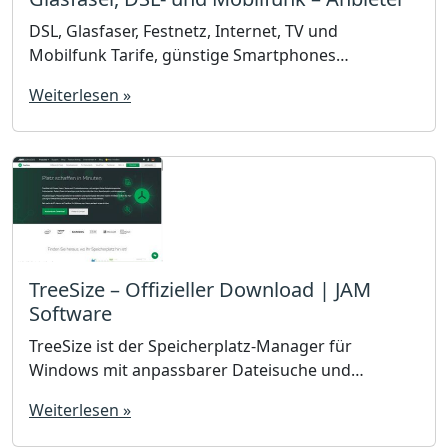
DSL, Glasfaser, Festnetz, Internet, TV und
Mobilfunk Tarife, günstige Smartphones
übersichtlich gelistet, Vergleich und aktuelle
Weiterlesen »
Aktionen verschiedener Anbieter, Telekom, O2,
congstar, 1&1, Vodafone
TreeSize – Offizieller Download | JAM
Software
TreeSize ist der Speicherplatz-Manager für
Windows mit anpassbarer Dateisuche und
verschiedenen Export- und Berichtsmöglichkeiten.
Weiterlesen »
Mit einem Klick die Speicherplatzverteilung bis auf
Dateiebene visualisieren - Windows - Kostenlos für