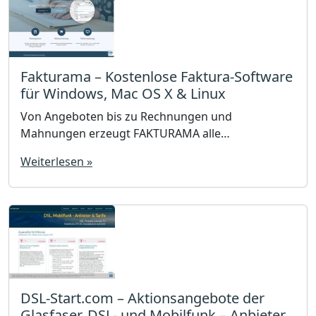
Fakturama – Kostenlose Faktura-Software
für Windows, Mac OS X & Linux
Von Angeboten bis zu Rechnungen und
Mahnungen erzeugt FAKTURAMA alle
betriebswirtschaftlich relevanten Dokumente.
Weiterlesen »
Inklusive Anbindung an Ihren Webshop, uvm. Auch
die E-Rechnung / ZUGFeRD wird unterstützt.
DSL-Start.com – Aktionsangebote der
Glasfaser, DSL- und Mobilfunk – Anbieter