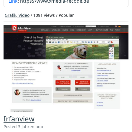
Link
:
https://www.xmedia-recode.de
Grafik, Video
/ 1091 views /
Popular
Irfanview
Posted 3 Jahren ago