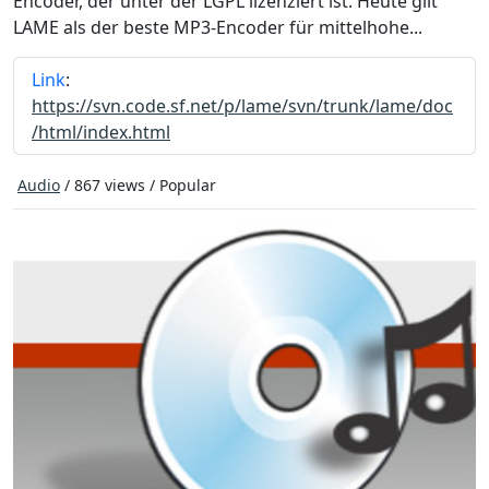
Encoder, der unter der LGPL lizenziert ist. Heute gilt
LAME als der beste MP3-Encoder für mittelhohe...
Link
:
https://svn.code.sf.net/p/lame/svn/trunk/lame/doc
/html/index.html
Audio
/ 867 views /
Popular