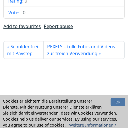
Rating
:
0
Votes
:
0
Add to favourites
Report abuse
Schuldenfrei
PEXELS – tolle Fotos und Videos
mit Paystep
zur freien Verwendung
Cookies erleichtern die Bereitstellung unserer
Ok
Dienste. Mit der Nutzung unserer Dienste erklären
Sie sich damit einverstanden, dass wir Cookies verwenden.
Home
Kategorien
Suche
Link melden
Cookies help us deliver our services. By using our services,
you agree to our use of cookies.
Weitere Informationen /
Newsletter
Impressum
Datenschutzerklärung